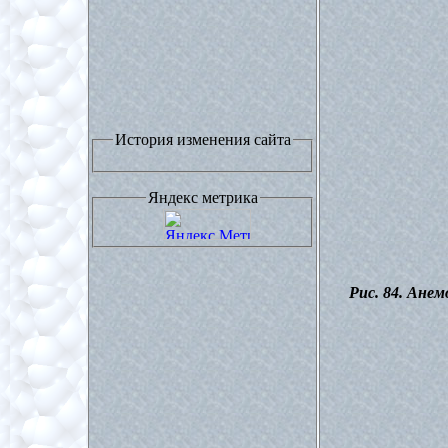
История изменения сайта
Яндекс метрика
Рис. 84. Анем