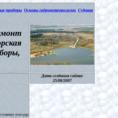
ые приборы
Основы гидрометеорологии
Судовая
ремонт
орская
боры,
Дата создания сайта:
25
/
08
/20
07
остояние погоды