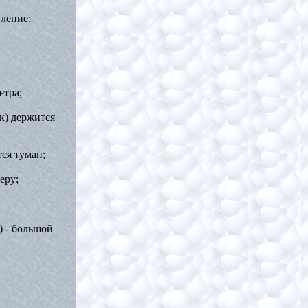
вление;
етра;
к) держится
тся туман;
еру;
) - большой