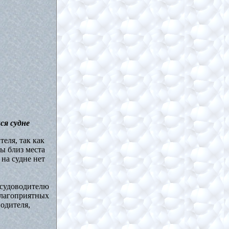
ся судне
еля, так как
ы близ места
 на судне нет
 судоводителю
благоприятных
водителя,