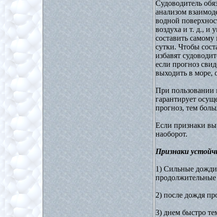
Судоводитель обя
анализом взаимод
водной поверхност
воздуха и т. д., 
составить самому
сутки. Чтобы сост
избавят судоводит
если прогноз сви
выходить в море, 
При пользовании м
гарантирует осущ
прогноз, тем боль
Если признаки вы
наоборот.
Признаки устойч
1) Сильные дожди
продолжительные 
2) после дождя пр
3) днем быстро те