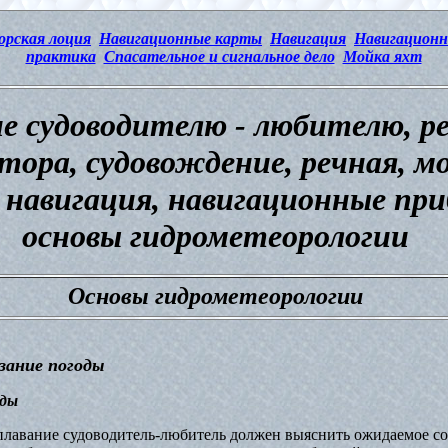
орская лоция
Навигационные карты
Навигация
Навигационн
практика
Спасательное и сигнальное дело
Мойка яхт
е судоводителю - любителю, 
тора,
судовождение, речная, м
 навигация, навигационные при
основы гидрометеорологии
Основы гидрометеорологии
зание погоды
оды
плавание судоводитель-любитель должен выяснить ожидаемое с