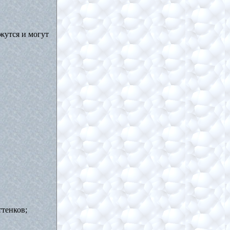
жутся и могут
ттенков;