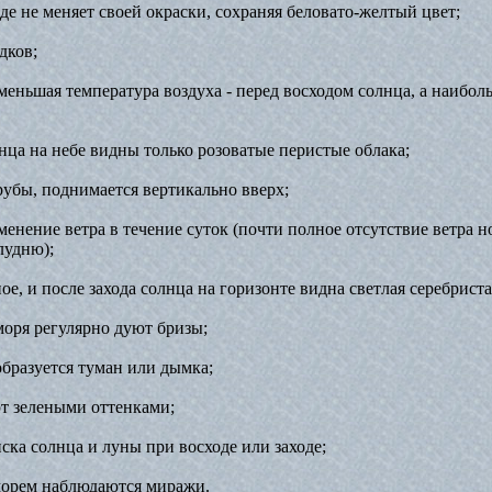
оде не меняет своей окраски, сохраняя беловато-желтый цвет;
дков;
меньшая температура воздуха - перед восходом солнца, а наиболь
лнца на небе видны только розоватые перистые облака;
рубы, поднимается вертикально вверх;
менение ветра в течение суток (почти полное отсутствие ветра 
лудню);
ное, и после захода солнца на горизонте видна светлая серебриста
моря регулярно дуют бризы;
образуется туман или дымка;
ют зелеными оттенками;
ска солнца и луны при восходе или заходе;
 морем наблюдаются миражи.