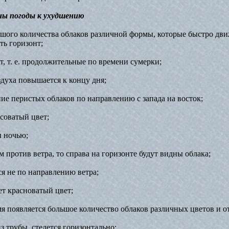
ны погоды к ухудшению
ьшого количества облаков различной формы, которые быстро дви
ть горизонт;
ет, т. е. продолжительные по времени сумерки;
здуха повышается к концу дня;
ие перистых облаков по направлению с запада на восток;
есоватый цвет;
ы ночью;
ом против ветра, то справа на горизонте будут видны облака;
я не по направлению ветра;
еет красноватый цвет;
мя появляется большое количество облаков различных цветов и о
з трубы, стелется горизонтально;