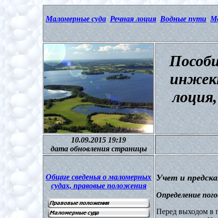
Маломерные суда
Речная лоция
Водные пути
М
Пособи
инжек
лоция,
10.09.2015 19:19
дата обновления страницы
Общие сведенья о маломерных
Учет и предска
судах, правовые положения
Определение пог
Перед выходом в 