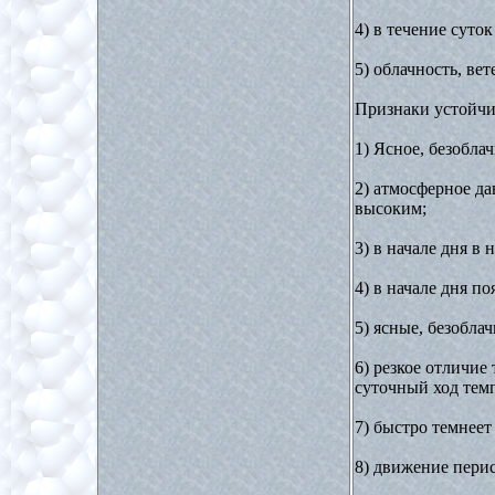
4) в течение суто
5) облачность, ве
Признаки устойчи
1) Ясное, безобла
2) атмосферное да
высоким;
3) в начале дня в
4) в начале дня п
5) ясные, безобла
6) резкое отличие
суточный ход тем
7) быстро темнеет
8) движение перис