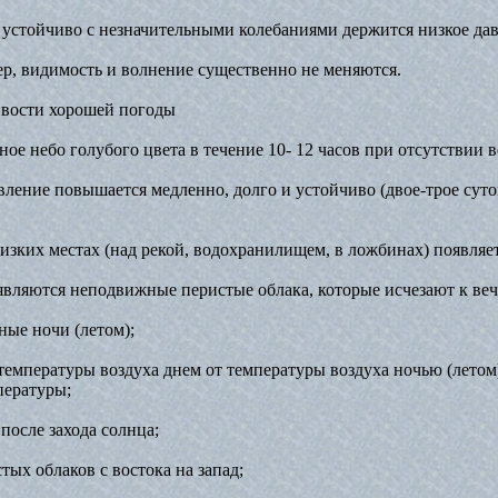
к устойчиво с незначительными колебаниями держится низкое да
тер, видимость и волнение существенно не меняются.
вости хорошей погоды
чное небо голубого цвета в течение 10- 12 часов при отсутствии в
вление повышается медленно, долго и устойчиво (двое-трое суто
 низких местах (над рекой, водохранилищем, в ложбинах) появляе
оявляются неподвижные перистые облака, которые исчезают к веч
чные ночи (летом);
 температуры воздуха днем от температуры воздуха ночью (летом
пературы;
 после захода солнца;
тых облаков с востока на запад;