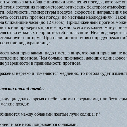
зан хорошо знать общие признаки изменения погоды, которые о
ействия состояния гидрометеорологических факторов: атмосферн
и, облачности, температуры воздуха, скорости и направления в
и уметь составить прогноз погоды по местным наблюдениям. Тако
 на ближайшие часы (до 12 часов). Приближенный прогноз можно
авить или проверить прогноз, нужно всего несколько минут, но 
еля от возможных неприятностей в плавании. Нельзя доверять чи
детельствует о шторме. При наличии штормовых предупреждений
озеро или водохранилище.
естными признаками надо иметь в виду, что один признак не вс
ествление прогноза. Чем больше признаков, дающих одинаковое 
ше уверенности в правильности прогноза.
ражены нерезко и изменяются медленно, то погода будет изменя
ивости плохой погоды
, идущие долгое время с небольшими перерывами, или беспрер
мелкие дожди;
обиваются между облаками желтые лучи солнца; г '
мнеет и все небо покрывается облаками;