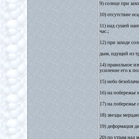
9) солнце при зах
10) отсутствие оса
11) над сушей наи
час.;
12) при заходе со
дым, идущий из т
14) правильное из
усиление его к по
15) небо безоблач
16) на побережье 
17) на побережье 
18) звезды мерца
19) деформация ди
20) по утрам над