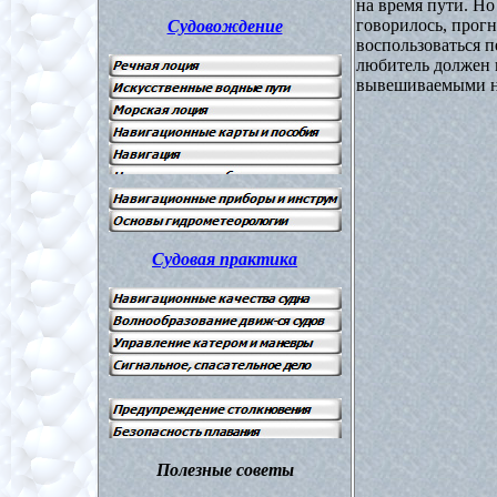
на время пути. Н
говорилось, прог
Судовождение
воспользоваться п
любитель должен 
вывешиваемыми на
Судовая практика
Полезные советы