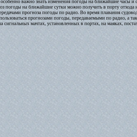
о особенно важно знать изменения погоды на ближайшие часы и 
ноз погоды на ближайшие сутки можно получить в порту отхода 
ередачами прогноза погоды по радио. Во время плавания судово
пользоваться прогнозами погоды, передаваемыми по радио, а та
 сигнальных мачтах, установленных в портах, на маяках, поста