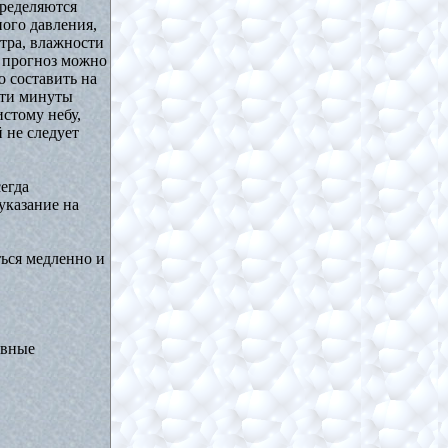
пределяются
ого давления,
етра, влажности
й прогноз можно
 составить на
эти минуты
стому небу,
 не следует
егда
указание на
ться медленно и
ывные