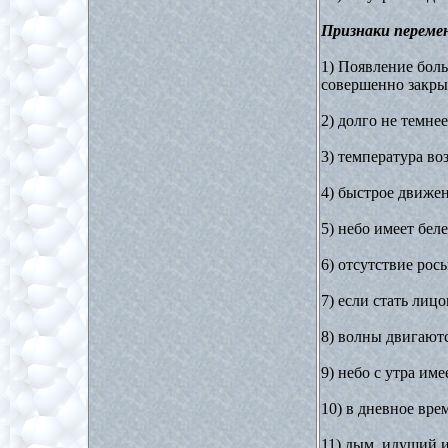
Признаки переме
1) Появление бол
совершенно закры
2) долго не темне
3) температура во
4) быстрое движен
5) небо имеет бел
6) отсутствие рос
7) если стать лиц
8) волны двигаютс
9) небо с утра им
10) в дневное вре
11) дым, идущий и