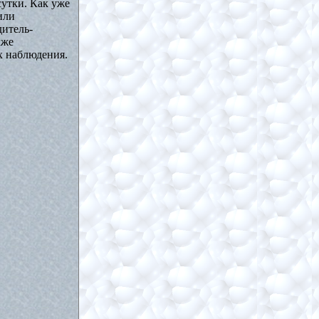
сутки. Как уже
или
дитель-
кже
х наблюдения.