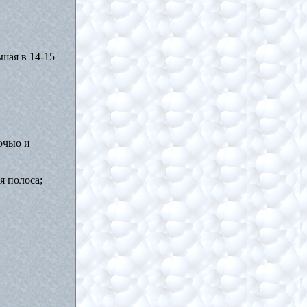
шая в 14-15
ночыо и
я полоса;