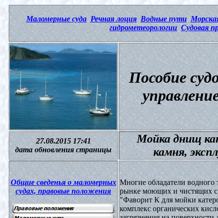
Маломерные суда
Речная лоция
Водные пути
Морска
гидрометеорологии
Судовая п
Пособие суд
управлени
Мойка днищ кат
27.08.2015 17:41
дата обновления страницы
камня, эксп
Общие сведенья о маломерных
Многие обладатели водного 
судах, правовые положения
рынке моющих и чистящих ср
"Фаворит К для мойки катер
комплекс органических кисло
загрязнения на поверхности 