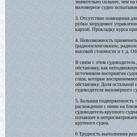
значительно сильнее, чем н
маломерное судно испытывает
3. Отсутствие помещения дл
рубки затрудняют управлени
картой. Прокладку курса при
4. Невозможность применить
(радиопеленговапие, радиоло
высокой стоимости и т. д. 
В связи с этим судоводител
обстановку, как неподвижн
источником восприятия судо
глаза, которые воспринима
обстановку. Доля остальной 
судоводителя маломерного су
5. Большая подверженность
расхождении с ними на близк
судоводитель крупного судна
попавшее в непросматриваем
крупного судна.
6 Трудность выполнения разл