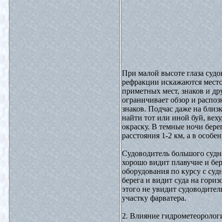
При малой высоте глаза судо
рефракции искажаются место
приметных мест, знаков и д
ограничивает обзор и распо
знаков. Подчас даже на близ
найти тот или иной буй, веху
окраску. В темные ночи бере
расстояния 1-2 км, а в особе
Судоводитель большого судн
хорошо видит плавучие и бе
оборудования по курсу с суд
берега и видит суда на гориз
этого не увидит судоводител
участку фарватера.
2. Влияние гидрометеоролог