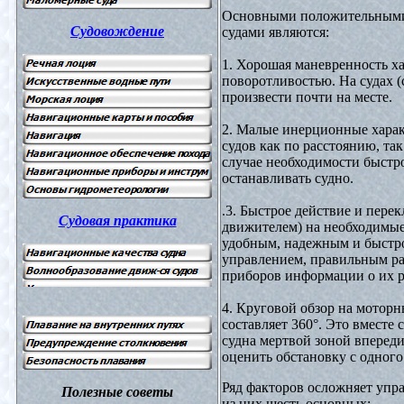
Основными положительными
Судовождение
судами являются:
1. Хорошая маневренность х
поворотливостью. На судах (
произвести почти на месте.
2. Малые инерционные харак
судов как по расстоянию, та
случае необходимости быстр
останавливать судно.
.3. Быстрое действие и пере
Судовая практика
движителем) на необходимые
удобным, надежным и быст
управлением, правильным р
приборов информации о их р
4. Круговой обзор на моторн
составляет 360°. Это вместе
судна мертвой зоной впереди
оценить обстановку с одного 
Ряд факторов осложняет уп
Полезные советы
из них шесть основных: