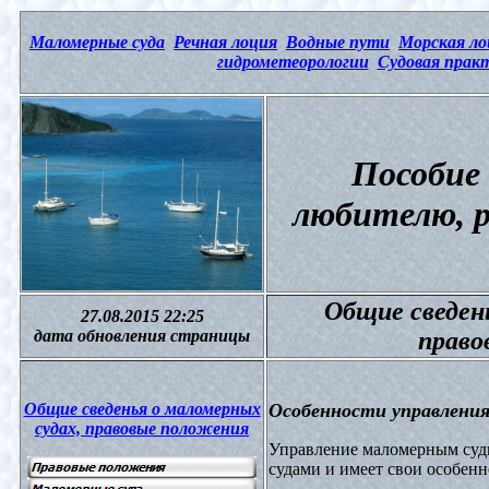
Маломерные суда
Речная лоция
Водные пути
Морская ло
гидрометеорологии
Судовая прак
Пособие 
любителю, 
Общие сведень
27.08.2015 22:25
дата обновления страницы
право
Общие сведенья о маломерных
Особенности управлени
судах, правовые положения
Управление маломерным суд
судами и имеет свои особенн