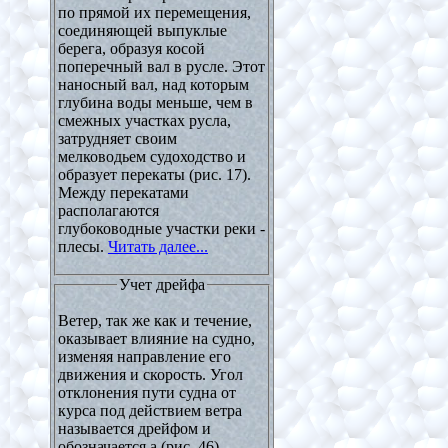
по прямой их перемещения,
соединяющей выпуклые
берега, образуя косой
поперечный вал в русле. Этот
наносный вал, над которым
глубина воды меньше, чем в
смежных участках русла,
затрудняет своим
мелководьем судоходство и
образует перекаты (рис. 17).
Между перекатами
располагаются
глубоководные участки реки -
плесы.
Читать далее...
Учет дрейфа
Ветер, так же как и течение,
оказывает влияние на судно,
изменяя направление его
движения и скорость. Угол
отклонения пути судна от
курса под действием ветра
называется дрейфом и
обозначается а (рис. 46).