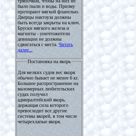
тряпочкой, чтобы на них не
было пыли и воды. Призму
протирают мягкой фланелью.
Дверцы нактоуза должны
быть всегда закрыты на ключ.
Бруски мягкого железа и
магниты - уничтожители
девиации не должны
сдвигаться с места.
Читать
далее...
Постановка на якорь
Для мелких судов вес якоря
обычно бывает не менее 6 кг.
Большое распространение на
маломерных любительских
судах получил
адмиралтейский якорь,
держащая сила которого
превосходит все другие
системы якорей, в том числе
четырехлапые якоря.