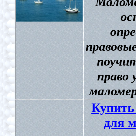
Маломе
ос
опре
правовы
поучит
право 
маломе
Купить
для м