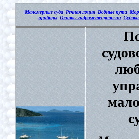
Маломерные суда
Речная лоция
Водные пути
Мор
приборы
Основы гидрометеорологии
Судова
По
судов
люб
упр
мал
с